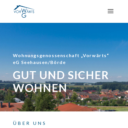
Wohnungsgenossenschaft „Vorwärts“
eG Seehausen/Börde
GUT UND SICHER
WOHNEN
ÜBER UNS