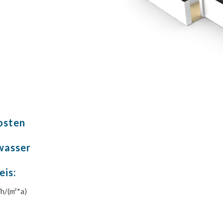
osten
wasser
eis:
h/(m²*a)